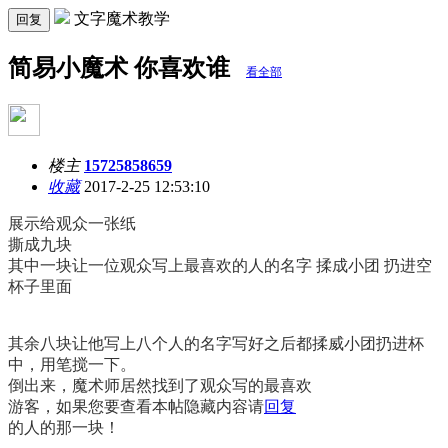
文字魔术教学
回复
简易小魔术 你喜欢谁
看全部
楼主
15725858659
收藏
2017-2-25 12:53:10
展示给观众一张纸
撕成九块
其中一块让一位观众写上最喜欢的人的名字 揉成小团 扔进空
杯子里面
其余八块让他写上八个人的名字写好之后都揉威小团扔进杯
中，用笔搅一下。
倒出来，魔术师居然找到了观众写的最喜欢
游客，如果您要查看本帖隐藏内容请
回复
的人的那一块！