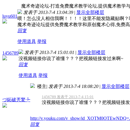
魔术奇迹论坛-打造免费魔术教学论坛,提供魔术教学与
发表于 2013-7-4 13:04:39
|
显示全部楼层
luyu601
喂！怎么没人相信我啊！！！！这里不能发隐藏贴啊？
魔术奇迹论坛提供免费魔术教学和原创魔术心得,免费
回复
使用道具
举报
发表于 2013-7-4 15:01:01
|
显示全部楼层
1456789
没视频链接你说了谁懂？？？把视频链接发过来啊~
回复
使用道具
举报
楼主
|
发表于 2013-7-4 18:08:20
|
显示全部楼层
1456789 发表于 2013-7-4 15:01
づ鉐破兲驚╄
没视频链接你说了谁懂？？？把视频链接发
http://v.youku.com/v_show/id_XOTM0OTEwNDQ=.
回复