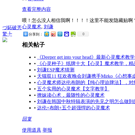
查看完整内容
喂！怎么没人相信我啊！！！！这里不能发隐藏贴啊
心灵魔术
,
刘谦
づ鉐破兲
驚╄
0
分享到：
相关帖子
•
《Deeper get into your head》最新心灵魔术教
•
《心灵种子》纸牌十大【心灵】魔术教学，精
•
刘谦ESP魔术猜测
•
天猫双11 狂欢夜晚会刘谦携手Mirko《心想事
•
心灵魔术师达伦布朗的【纯心理迫牌法】，对
•
五个实用的心灵魔术【文字教学】
•
撩妹读心术，最随性的心灵魔术
•
刘谦在韩国中秋特辑表演的先见之明怎么做到
•
达伦+布朗+五个超强悍的心灵魔术
回复
使用道具
举报