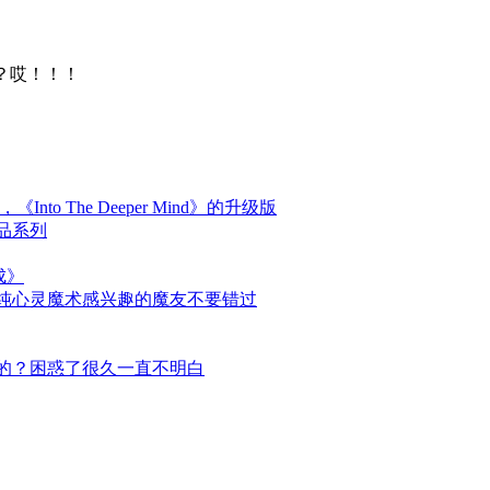
？哎！！！
学，《Into The Deeper Mind》的升级版
品系列
成》
纯心灵魔术感兴趣的魔友不要错过
的？困惑了很久一直不明白