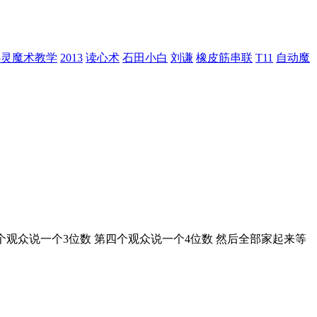
心灵魔术教学
2013
读心术
石田小白
刘谦
橡皮筋串联
T11
自动魔
观众说一个3位数 第四个观众说一个4位数 然后全部家起来等