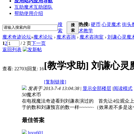
应用
站内应用导航
互助
魔术互助团队
帮助
使用介绍
搜
热搜:
硬币
心灵魔术
街头
搜
索
索
术教学
魔术奇迹论坛
»
魔术论坛
›
魔术咨询
›
魔术咨询室
›
刘谦心灵魔
1
2
/ 2 页
下一页
返回列表
[教学求助]
刘谦心灵
查看:
22703
|
回复:
16
[复制链接]
发表于 2013-7-4 13:04:38
|
显示全部楼层
|
阅读模式
50
魔术币
在电视魔法奇迹看到刘谦表演过的 首先让4位观众上台
于的数和刘谦预言的数一样~~~~~·（效果差不多是这个吧）
最佳答案
luyu601