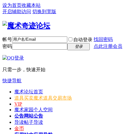
设为首页
收藏本站
开启辅助访问
切换到宽版
帐号
找回密码
自动登录
密码
点此注册会员
登录
只需一步，快速开始
快捷导航
魔术论坛
首页
道具买卖
魔术道具交易市场
VIP
魔术家园
个人空间
公告
网站公告
导读
帖子导读
金币