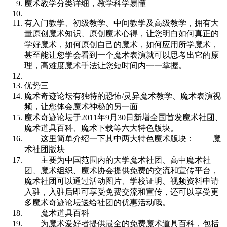
魔术教学分类详细，教学科学易懂
有入门教学、初级教学、中间教学及高级教学，拥有大
量原创魔术知识、原创魔术心得，让您明白如何真正的
学好魔术，如何原创自己的魔术，如何应用所学魔术，
甚至能让您学会看到一个魔术表演就可以思考出它的原
理，高难度魔术手法让您短时间内一一掌握。
优势三
魔术奇迹论坛有独特的恐怖/灵异魔术教学、魔术表演视
频，让您体会魔术神秘的另一面
魔术奇迹论坛于2011年9月30日新增全国首发魔术社团、
魔术道具百科、魔术下载等六大特色版块。
这里简单介绍一下其中两大特色魔术版块： 魔
术社团版块
主要为中国范围内的大学魔术社团、高中魔术社
团、魔术组织、魔术协会提供免费的交流和宣传平台，
魔术社团可以通过活动图片、学校证明、视频资料申请
入驻，入驻后即可享受免费交流和宣传，还可以享受更
多魔术奇迹论坛送给社团的优惠活动哦。
魔术道具百科
为魔术爱好者提供最全的免费魔术道具百科，包括