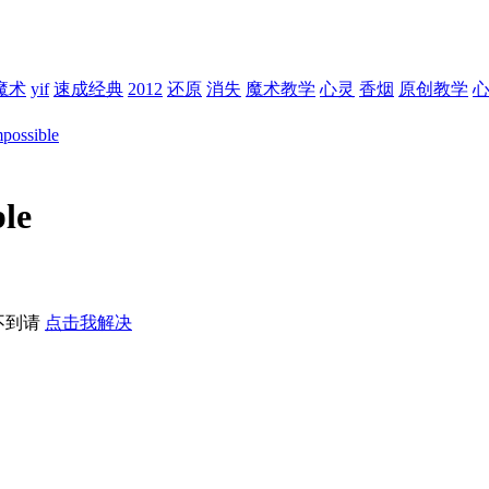
魔术
yif
速成经典
2012
还原
消失
魔术教学
心灵
香烟
原创教学
possible
le
不到请
点击我解决