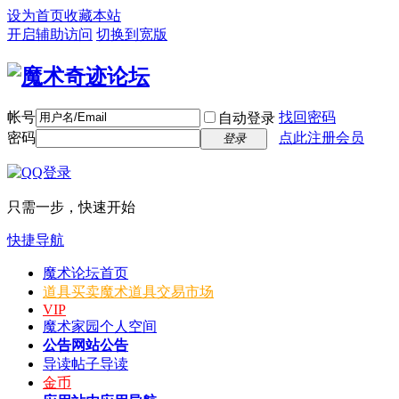
设为首页
收藏本站
开启辅助访问
切换到宽版
帐号
找回密码
自动登录
密码
点此注册会员
登录
只需一步，快速开始
快捷导航
魔术论坛
首页
道具买卖
魔术道具交易市场
VIP
魔术家园
个人空间
公告
网站公告
导读
帖子导读
金币