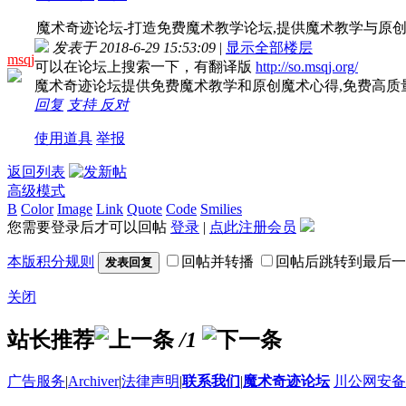
魔术奇迹论坛-打造免费魔术教学论坛,提供魔术教学与原创
发表于 2018-6-29 15:53:09
|
显示全部楼层
msqj
可以在论坛上搜索一下，有翻译版
http://so.msqj.org/
魔术奇迹论坛提供免费魔术教学和原创魔术心得,免费高质
回复
支持
反对
使用道具
举报
返回列表
高级模式
B
Color
Image
Link
Quote
Code
Smilies
您需要登录后才可以回帖
登录
|
点此注册会员
本版积分规则
回帖并转播
回帖后跳转到最后一
发表回复
关闭
站长推荐
/1
广告服务
|
Archiver
|
法律声明
|
联系我们
|
魔术奇迹论坛
川公网安备 5