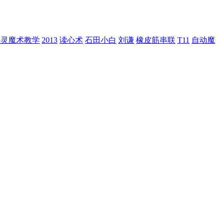
心灵魔术教学
2013
读心术
石田小白
刘谦
橡皮筋串联
T11
自动魔