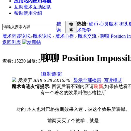
应用
站内应用导航
互助
魔术互助团队
帮助
使用介绍
搜
热搜:
硬币
心灵魔术
街头
搜
索
索
术教学
魔术奇迹论坛
»
魔术论坛
›
魔术心得
›
魔术交流
›
聊聊 Position Im
返回列表
聊聊 Position Impossib
查看:
15230
|
回复:
3
[复制链接]
发表于 2018-6-28 23:16:46
|
显示全部楼层
|
阅读模式
魔术奇迹友情提示:
回复后看不到内容请
刷新
,如果依然看
有一个著名的效果叫做巴格拉斯
对的 本人也对巴格拉斯效果入迷，被这个效果所震撼。
前两天买了个教学，就是