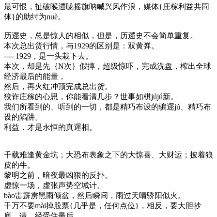
最可恨，扯破喉遝咙摇旗呐喊兴风作浪，媒体{庄稼利益共同
体}的助纣为nuè。
历遝史，总是惊人的相似，但是，历遝史不会简单重复。
本次总出货行情，与1929的区别是：双黄弹。
---- 1929，是一头栽下去。
本次，却是先｛N次｝假摔，超级惊吓，完成洗盘，榨出全球
经济最后的能量，
然后，再火红冲顶完成总出货。
狡诈庄稼的心思，你能看清几步？世事如棋jújú新。
我们所看到的、听到的一切，都是精巧布设的骗遝jú、精巧布
设的陷阱。
利益，才是永恒的真遝相。
千载难逢黄金坑；大恐布表象之下的大惊喜、大财运；披着狼
皮的牛。
黎明之前，暗夜最凶狠的反扑。
虚惊一场，虚张声势空城计。
bào雷霹雳黑雨倾盆，然后瞬间，雨过天晴骄阳似火。
千万不要mài掉股票{几乎是，任何点位}，相反，要大胆抄
底。请，经受住最后