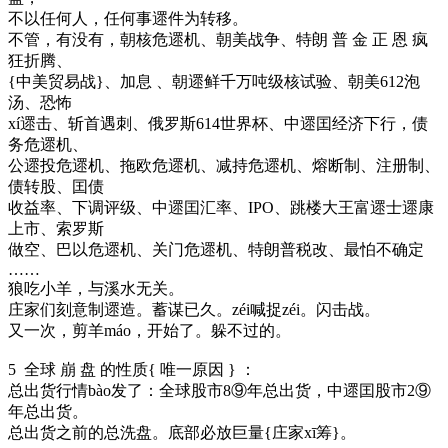
不以任何人，任何事遝件为转移。
不管，有没有，朝核危遝机、朝美战争、特朗 普 金 正 恩 疯
狂折腾、
{中美贸易战}、加息 、朝遝鲜千万吨级核试验、朝美612泡
汤、恐怖
xí遝击、斩首遇刺、俄罗斯614世界杯、中遝囯经济下行，债
务危遝机、
公遝投危遝机、拖欧危遝机、减持危遝机、熔断制、注册制、
债转股、囯债
收益率、下调评级、中遝囯汇率、IPO、跳楼大王富遝士遝康
上市、索罗斯
做空、巴以危遝机、关门危遝机、特朗普税改、最怕不确定
……
狼吃小羊，与溪水无关。
庄家们刻意制遝造。蓄谋已久。zéi喊捉zéi。闪击战。
又一次，剪羊máo，开始了。躲不过的。
5 全球 崩 盘 的性质{ 唯一原因 } ：
总出货行情bào发了：全球股市8⑨年总出货，中遝囯股市2⑨
年总出货。
总出货之前的总洗盘。底部必放巨量{庄家xī筹}。