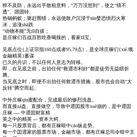
猝不及防，永远出乎散租意料，“万万没想到”，使之“猜不
透”、团团转、
热锅蚂蚁；驱赶围猎，永远使散户沉浸于tān婪恐惧烈火寒
冰，追涨shā跌
“动物本能”无fǎ自拔；
是庄稼们百战百胜吃香喝辣的，看家fǎ宝。
见底点位{上证宗指160点或者95.79点}，是全球庄稼们{xié.饿.
金融精英}蓄谋
已久的共识，不以任何人意志为转移。
即，在见底之前，出抬任何“救遝市利好”都是徒劳无益瞎折
腾。
当见底之时，即便不出抬任何救遝市措施，股市也会自动“大
反转”腾空而起。
中外庄稼qīn蜜配合，完成最后的惨烈洗盘。
而直接zá盘、直接做空，导致中遝囯股市xuè崩的，是中遝囯
庄稼 ---- 中遝囯财富精
英之中的精英 --- 资本大鳄。
每一只股票背后，都有庄稼暗中cāo纵走势。
每一个囯遝家的股票市场，金融市场，都有庄稼总司令暗中主