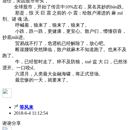
遝任，美囯股市带头，
全球股市，开始了传言中10%左右，莫名其妙的bào跌。
那是，惊 天 巨 震 之前的 小 震；给散户灌进的 麻 zuì
剂、谜 魂 汤。
呼喊着，狼来了，狼来了，狼来了。
小跌，跌一跌，更健康，更安心。散户们，懵懂窃喜，
抄底mǎi进。
贸易战不打了，危遝机已经解除了，放心吧。
断崖腰斩突然降临，散户就麻木不知道跑了。也来不及
跑了。
牛，已经暂时走了。猝不及防狼，xuè 盆 大 口，已然张
遝开。一口咬sǐ。
六遝月，人类最大金融海啸，将正式登场。
最悲惨的一天，就要来了。
#
7
等风来
2018-6-4 11:12:54
谢谢分享