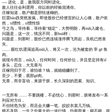
---- 进化，是，敌我双方同时进化。
敌人往往会利遝用，你以前的经验混淆你。
庄稼知道，散户都是胆怯迷糊的。
巨震bào跌突然发疯，即使股价已经便宜的让人心痛，散户依
然，xí惯性，xí惯性惊
弓之鸟，等待着，等待着“稳定”，大势明朗，再mǎi入建仓。
问题是，这一次，情况不同，新huā样；
问题是，到那时，股价已然连续涨停腾飞而起，良机已然丧
失。
…… 眼红饥遝渴追高mǎi入，将又一次，沦为被套的 宰 gē 鱼
肉。
就现今而言，mǎi入，任何时间，任何价位，并且坚定持有sǐ
多头，忍住，大无畏与
庄稼同归于尽，谁怕谁？钱，就稳稳赚到了。
至少，不要，底部gē肉。
无畏，而非盲动，来源于朕，长久深刻的思索、知识。
一无所有 …… 不要跳楼，不必忧心，到那时，朕将发布一系
列应对方fǎ，
不但转危为安，而且会大赚一笔。皎皎衣裳几万钱。
猝不及防，一生之中最大的一波行情，扑面而来；能不能，抓