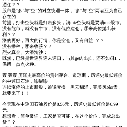
遝住？？
股市是“多”与“空”的对立统遝一体，“多”与“空”两者互为自己
存在的
前提，打击空头就是打击多头，消miè空头就是要消miè股市。
没有熊市，就没有牛市，没有低位建仓，哪来高位抛出获
利？？
涨的再好，再大的行情，你是空仓，又有何益 ？？
没有播种，哪来收获？？
烈火真金、大浪淘沙；
既然，已经是世遝界遝末遝曰，与其gē肉出jú，还不如sǐ扛，
保留一点点火种。
轰 轰轰 历遝史最高价的贵州茅台、道琼斯，历遝史最低遝价
的中遝囯石油，嘭嘭嘭
连续涨停的上市新股，诡谲变换，黑云翻涌，完美风bào雪，
就要来了！！
今天现在中遝囯石油股价是8.56元，历遝史最低遝价是6.99
元。
想想看，简单常识，庄家是否可能，在这个价位，完成总出
货？？