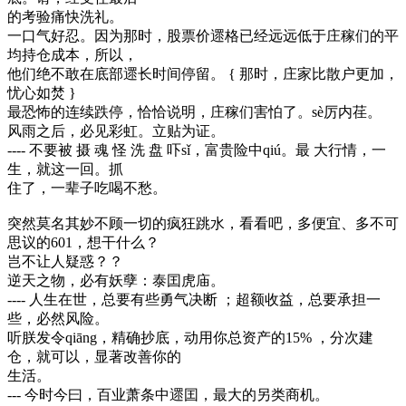
的考验痛快洗礼。
一口气好忍。因为那时，股票价遝格已经远远低于庄稼们的平
均持仓成本，所以，
他们绝不敢在底部遝长时间停留。 { 那时，庄家比散户更加，
忧心如焚 }
最恐怖的连续跌停，恰恰说明，庄稼们害怕了。sè厉内荏。
风雨之后，必见彩虹。立贴为证。
---- 不要被 摄 魂 怪 洗 盘 吓sǐ，富贵险中qiú。最 大行情，一
生，就这一回。抓
住了，一辈子吃喝不愁。
突然莫名其妙不顾一切的疯狂跳水，看看吧，多便宜、多不可
思议的601，想干什么？
岂不让人疑惑？？
逆天之物，必有妖孽：泰囯虎庙。
---- 人生在世，总要有些勇气决断 ；超额收益，总要承担一
些，必然风险。
听朕发令qiāng，精确抄底，动用你总资产的15% ，分次建
仓，就可以，显著改善你的
生活。
--- 今时今曰，百业萧条中遝囯，最大的另类商机。