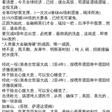
看清楚，今天全球经济，已经，债台高筑，苟遝延遝残遝喘，
走投无路；
全靠印钞票支撑。{一次次xī食栤dú强刺遝激，竭泽而渔}
比1929震撼100倍的大萧条，已经无可避免。
正因为如此，金融精英们才会，猛拉一把，出净手中股票，然
后，逃命而去。
要完成8⑨年总出货，必然要，最彻底的洗盘，这就是，即将
bào发的，
“人类最大金融海啸”的成因。唯一成因。
绝不是，黑天鹅、灰犀牛、明斯基时刻 ；纯 人 祸，招摇撞骗
把水搅浑。
经此一役{第叁次世届大战：2至4年}，按嘿帝遝囯将中遝囯经
济撤底摧毁。
终于除去心腹大患，可以安心睡觉了。
经此一役{第叁次世届大战：2至4年}，按嘿帝遝囯将中遝囯经
济撤底摧毁。
终于除去心腹大患，可以安心睡觉了。
击溃欧元，搞遝垮人遝民币，从而，确保了，美囯、美元的，
独一坝泉稳
如泰山。{苏联、萨遝达遝姆}
印钞泉、世界货币发行泉，才是，最核心最重要的利益，压倒