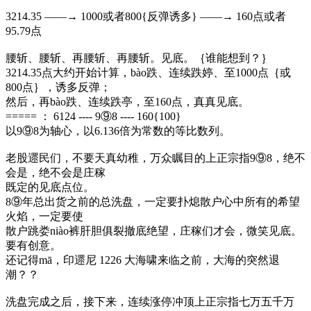
3214.35 ——→ 1000或者800{反弹诱多} ——→ 160点或者
95.79点
腰斩、腰斩、再腰斩、再腰斩。见底。｛谁能想到？｝
3214.35点大约开始计算，bào跌、连续跌婷、至1000点｛或
800点｝，诱多反弹；
然后，再bào跌、连续跌亭，至160点，真真见底。
===== ： 6124 ---- 9⑨8 ---- 160{100}
以9⑨8为轴心，以6.136倍为常数的等比数列。
老股遝民们，不要天真幼稚，万众瞩目的上正宗指9⑨8，绝不
会是，绝不会是庄稼
既定的见底点位。
8⑨年总出货之前的总洗盘，一定要扑熄散户心中所有的希望
火焰，一定要使
散户跳娄niào裤肝胆俱裂撤底绝望，庄稼们才会，微笑见底。
要有创意。
还记得mā，印遝尼 1226 大海啸来临之前，大海的突然退
潮？？
洗盘完成之后，接下来，连续涨停冲顶上正宗指七万五千万