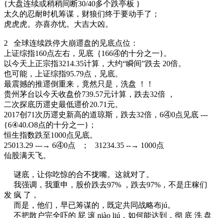
{大盘连续或稍稍间断30/40多个跌亭板 }
太久的忍耐时机筹谋，财狼们终于要动手了；
虎虎虎。亦喜亦忧。大吉大凶。
2 全球连续跌停大崩遝盘的见底点位：
上证综指160点左右，见底｛166④的十分之一}。
以今天上正宗指3214.35计算，大约“瞬间”跌去 20倍。
也可能，上证综指95.79点，见底。
最震撼的推遝倒重来，竟然只是，洗盘 ！！
贵州茅台以今天收盘价739.57元计算，跌去32倍 ，
二次探底历遝史最低遝价20.71元。
2017创71次历遝史新高的道琼斯，跌去32倍，6④0点见底 ---
{6④40.О8点的十分之一}；
恒生指数跌至1000点见底。
25013.29 ---→ 6④0点 ； 31234.35 --→ 1000点
仙股满天飞。
谜底，让你吃惊的合不拢嘴。这就对了。
我强调，我重申，股价跌去97% ，跌去97%，不是庄稼们
发 疯 了，
而是，他们，早已筹谋的，既定共同战略布jú。
不把散户完全吓的 屁 滚 niào liú，如何能达到，彻 底 洗 盘