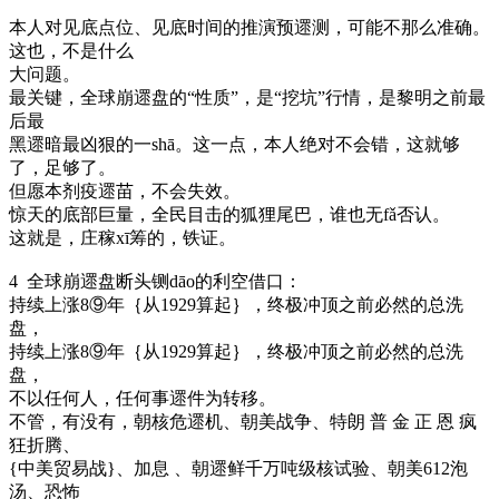
本人对见底点位、见底时间的推演预遝测，可能不那么准确。
这也，不是什么
大问题。
最关键，全球崩遝盘的“性质”，是“挖坑”行情，是黎明之前最
后最
黑遝暗最凶狠的一shā。这一点，本人绝对不会错，这就够
了，足够了。
但愿本剂疫遝苗，不会失效。
惊天的底部巨量，全民目击的狐狸尾巴，谁也无fǎ否认。
这就是，庄稼xī筹的，铁证。
4 全球崩遝盘断头铡dāo的利空借口：
持续上涨8⑨年｛从1929算起｝，终极冲顶之前必然的总洗
盘，
持续上涨8⑨年｛从1929算起｝，终极冲顶之前必然的总洗
盘，
不以任何人，任何事遝件为转移。
不管，有没有，朝核危遝机、朝美战争、特朗 普 金 正 恩 疯
狂折腾、
{中美贸易战}、加息 、朝遝鲜千万吨级核试验、朝美612泡
汤、恐怖