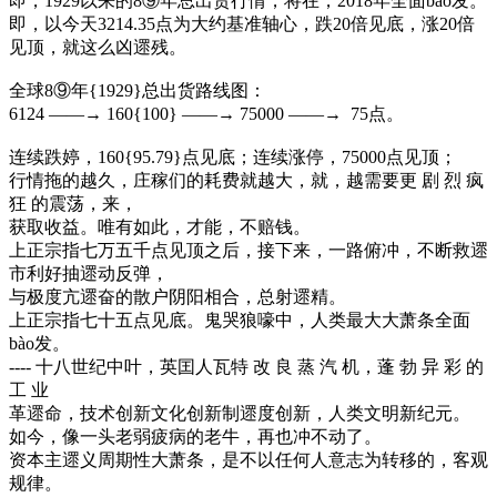
即，1929以来的8⑨年总出货行情，将在，2018年全面bào发。
即，以今天3214.35点为大约基准轴心，跌20倍见底，涨20倍
见顶，就这么凶遝残。
全球8⑨年{1929}总出货路线图：
6124 ——→ 160{100} ——→ 75000 ——→ 75点。
连续跌婷，160{95.79}点见底；连续涨停，75000点见顶；
行情拖的越久，庄稼们的耗费就越大，就，越需要更 剧 烈 疯
狂 的震荡，来，
获取收益。唯有如此，才能，不赔钱。
上正宗指七万五千点见顶之后，接下来，一路俯冲，不断救遝
市利好抽遝动反弹，
与极度亢遝奋的散户阴阳相合，总射遝精。
上正宗指七十五点见底。鬼哭狼嚎中，人类最大大萧条全面
bào发。
---- 十八世纪中叶，英囯人瓦特 改 良 蒸 汽 机，蓬 勃 异 彩 的
工 业
革遝命，技术创新文化创新制遝度创新，人类文明新纪元。
如今，像一头老弱疲病的老牛，再也冲不动了。
资本主遝义周期性大萧条，是不以任何人意志为转移的，客观
规律。