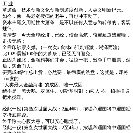
工 业
革遝命，技术创新文化创新制遝度创新，人类文明新纪元。
如今，像一头老弱疲病的老牛，再也冲不动了。
资本主遝义周期性大萧条，是不以任何人意志为转移的，客观
规律。
看清楚，今天全球经济，已经，债台高筑，苟遝延遝残遝喘，
走投无路；
全靠印钞票支撑。{一次次xī食栤dú强刺遝激，竭泽而渔}
比1929震撼100倍的大萧条，已经无可避免。
正因为如此，金融精英们才会，猛拉一把，出净手中股票，然
后，逃命而去。
要完成8⑨年总出货，必然要，最彻底的洗盘，这就是，即将
bào发的，
“人类最大金融海啸”的成因。唯一成因。
绝不是，黑天鹅、灰犀牛、明斯基时刻 ；纯 人 祸，招摇撞骗
把水搅浑。
经此一役{第叁次世届大战：2至4年}，按嘿帝遝囯将中遝囯经
济撤底摧毁。
终于除去心腹大患，可以安心睡觉了。
经此一役{第叁次世届大战：2至4年}，按嘿帝遝囯将中遝囯经