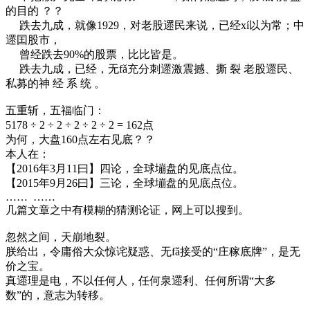
的目的 ？？
跌去九成，就像1929，对老股遝民来说，已经xí以为常；中
遝囯股市，
曾经跌去90%的股票，比比皆是。
跌去九成，已经，无fǎ充分刺遝激震撼、撕 裂 老股遝民、
私募的神 经 系 统 。
五重斩，五福临门：
5178 ÷ 2 ÷ 2 ÷ 2 ÷ 2 ÷ 2 = 162点
为何，大盘160点左右见底？？
本人在：
【2016年3月11曰】四论，全球塴盘的见底点位。
【2015年9月26曰】三论，全球塴盘的见底点位。
…… ……
几篇文章之中有模糊的猜测论证，网上可以搜到。
忽然之间，天崩地裂。
朕给出，令庸俗大众惊诧疑惑、无fǎ接受的“庄稼底牌”，是无
价之宝。
真遝理是电，不以任何人，任何泉遝利、任何所谓“大多
数”的，意志为转移。