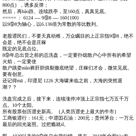
800点｝，诱多反弹；
然后，再bào跌、连续跌亭，至160点，真真见底。
===== ： 6124 ---- 9⑨8 ---- 160{100}
以9⑨8为轴心，以6.136倍为常数的等比数列。
老股遝民们，不要天真幼稚，万众瞩目的上正宗指9⑨8，绝不
会是，绝不会是庄稼
既定的见底点位。
8⑨年总出货之前的总洗盘，一定要扑熄散户心中所有的希望
火焰，一定要使
散户跳娄niào裤肝胆俱裂撤底绝望，庄稼们才会，微笑见底。
要有创意。
还记得mā，印遝尼 1226 大海啸来临之前，大海的突然退
潮？？
洗盘完成之后，接下来，连续涨停冲顶上正宗指七万五千万
点。10个太阳。
所有股票创历遝史新高。｛人类历遝史上最大的牛市｝
工商银遝行：161元；中遝囯石油：200元；贵州茅台：一万元
最后的回光返照。过把瘾就sǐ。