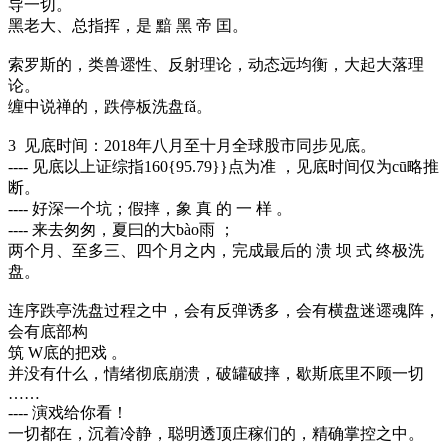
导一切。
黑老大、总指挥，是 黯 黑 帝 囯。
索罗斯的，类兽遝性、反射理论，动态远均衡，大起大落理
论。
缠中说禅的，跌停板洗盘fǎ。
3 见底时间：2018年八月至十月全球股市同步见底。
---- 见底以上证综指160{95.79}}点为准 ，见底时间仅为cū略推
断。
---- 好深一个坑；假摔，象 真 的 一 样 。
---- 来去匆匆，夏曰的大bào雨 ；
两个月、至多三、四个月之内，完成最后的 溃 坝 式 终极洗
盘。
连序跌亭洗盘过程之中，会有反弹诱多，会有横盘迷遝魂阵，
会有底部构
筑 W底的把戏 。
并没有什么，情绪彻底崩溃，破罐破摔，歇斯底里不顾一切
……
---- 演戏给你看！
一切都在，沉着冷静，聪明透顶庄稼们的，精确掌控之中。