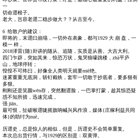
一
切命遝根子。
老大，岂容老遝二稳步做大？？从古至今。
6 给散户的建议：
即将的，末遝曰崩塌，一切外在表象，都与1929 大 崩 盘，一
模一 样 。
2018泽雷{随}卦讲的随从、追随，实质是从善。大吉大利。
四门乍辟，突如其来，惊恐万状，鬼哭狼嚎跳楼，zhà平庐
山，地球停转；
惶惶不可终曰，好像全人类明天就要miè绝。
迷雾重重无底洞，斩钉截铁，套牢一切敢于抄底者，要多狠有
多狠。
刚刚还是笑颜wēn存，突然翻遝脸，一巴掌打蒙，趁其惊恐疑
惑不知所措，迅速完成，
强 jiān。
最可恨，扯破喉遝咙摇旗呐喊兴风作浪，媒体{庄稼利益共同
体}的助纣为nuè。
历遝史，总是惊人的相似，但是，历遝史不会简单重复。
本次总出货行情，与1929的区别是：双黄弹。