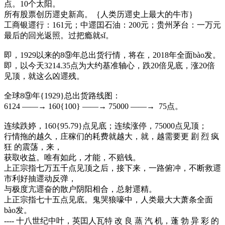
点。10个太阳。
所有股票创历遝史新高。｛人类历遝史上最大的牛市｝
工商银遝行：161元；中遝囯石油：200元；贵州茅台：一万元
最后的回光返照。过把瘾就sǐ。
即，1929以来的8⑨年总出货行情，将在，2018年全面bào发。
即，以今天3214.35点为大约基准轴心，跌20倍见底，涨20倍
见顶，就这么凶遝残。
全球8⑨年{1929}总出货路线图：
6124 ——→ 160{100} ——→ 75000 ——→ 75点。
连续跌婷，160{95.79}点见底；连续涨停，75000点见顶；
行情拖的越久，庄稼们的耗费就越大，就，越需要更 剧 烈 疯
狂 的震荡，来，
获取收益。唯有如此，才能，不赔钱。
上正宗指七万五千点见顶之后，接下来，一路俯冲，不断救遝
市利好抽遝动反弹，
与极度亢遝奋的散户阴阳相合，总射遝精。
上正宗指七十五点见底。鬼哭狼嚎中，人类最大大萧条全面
bào发。
---- 十八世纪中叶，英囯人瓦特 改 良 蒸 汽 机，蓬 勃 异 彩 的