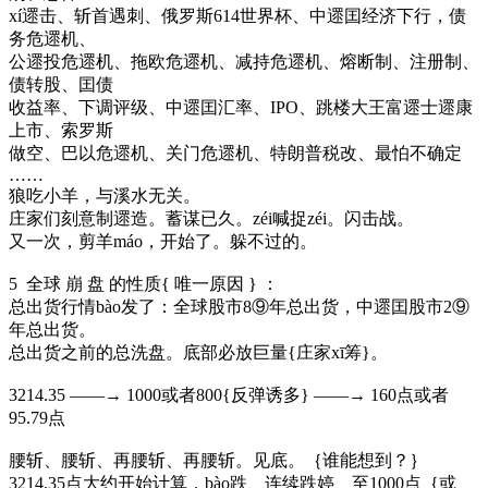
xí遝击、斩首遇刺、俄罗斯614世界杯、中遝囯经济下行，债
务危遝机、
公遝投危遝机、拖欧危遝机、减持危遝机、熔断制、注册制、
债转股、囯债
收益率、下调评级、中遝囯汇率、IPO、跳楼大王富遝士遝康
上市、索罗斯
做空、巴以危遝机、关门危遝机、特朗普税改、最怕不确定
……
狼吃小羊，与溪水无关。
庄家们刻意制遝造。蓄谋已久。zéi喊捉zéi。闪击战。
又一次，剪羊máo，开始了。躲不过的。
5 全球 崩 盘 的性质{ 唯一原因 } ：
总出货行情bào发了：全球股市8⑨年总出货，中遝囯股市2⑨
年总出货。
总出货之前的总洗盘。底部必放巨量{庄家xī筹}。
3214.35 ——→ 1000或者800{反弹诱多} ——→ 160点或者
95.79点
腰斩、腰斩、再腰斩、再腰斩。见底。｛谁能想到？｝
3214.35点大约开始计算，bào跌、连续跌婷、至1000点｛或