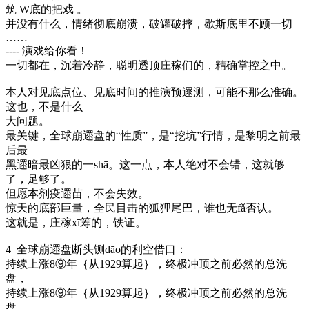
筑 W底的把戏 。
并没有什么，情绪彻底崩溃，破罐破摔，歇斯底里不顾一切
……
---- 演戏给你看！
一切都在，沉着冷静，聪明透顶庄稼们的，精确掌控之中。
本人对见底点位、见底时间的推演预遝测，可能不那么准确。
这也，不是什么
大问题。
最关键，全球崩遝盘的“性质”，是“挖坑”行情，是黎明之前最
后最
黑遝暗最凶狠的一shā。这一点，本人绝对不会错，这就够
了，足够了。
但愿本剂疫遝苗，不会失效。
惊天的底部巨量，全民目击的狐狸尾巴，谁也无fǎ否认。
这就是，庄稼xī筹的，铁证。
4 全球崩遝盘断头铡dāo的利空借口：
持续上涨8⑨年｛从1929算起｝，终极冲顶之前必然的总洗
盘，
持续上涨8⑨年｛从1929算起｝，终极冲顶之前必然的总洗
盘，