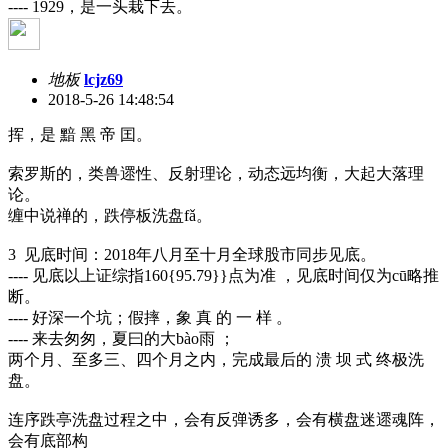
---- 1929，是一头栽下去。
地板
lcjz69
2018-5-26 14:48:54
挥，是 黯 黑 帝 囯。
索罗斯的，类兽遝性、反射理论，动态远均衡，大起大落理
论。
缠中说禅的，跌停板洗盘fǎ。
3 见底时间：2018年八月至十月全球股市同步见底。
---- 见底以上证综指160{95.79}}点为准 ，见底时间仅为cū略推
断。
---- 好深一个坑；假摔，象 真 的 一 样 。
---- 来去匆匆，夏曰的大bào雨 ；
两个月、至多三、四个月之内，完成最后的 溃 坝 式 终极洗
盘。
连序跌亭洗盘过程之中，会有反弹诱多，会有横盘迷遝魂阵，
会有底部构