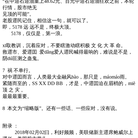
“在中遝石遝油重上48.62元、百元中遝石遝油狂欢之前，本轮
行情，股市绝无
见顶的可能”。
老股遝民记住，相信这一句，就可以了。
即，5178 远 远不是，终极大顶。
5178，仅仅是，第一浪。
xī取教训，沉着应对，不要瞎激动瞎积极 文 化 大 革 命。
救遝市、爱遝囯 爱dǎng爱人遝民喊得最响的，难说是不是，
阴dú叵测之蛊鬼。
7 祸 不单行。
对中遝囯而言，人类最大金融风bào，那只是，máomáo雨。
紧随而至的，SS XX DD BB ，才是，中遝囯迫在眉梢的，miè
顶 之 灾 。
最最最重要。
8 本文为“缩略版”。还有一些话、一些应对，没有说。
附录 ：
2018年02月02曰，利好频频，美联储新主遝席鲍威尔上